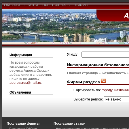
ГЛАВНАЯ
СТАТЬИ
ПРЕСС-РЕЛИЗЫ
ФИРМЫ
Я ищу:
Информация
По всем вопросам
Информационная безопаснос
касающихся работы
ресурса Адреса Омска и
Главная страница
Безопасность
добавления в справочник
пишите по адресу
Фирмы раздела
addressrus@mail.ru
.
Сортировать по:
городу
названи
Объявления
Выберите регион:
Последние фирмы
Последние статьи
Отделение СФР по
Несоответствие фактических параметров шири