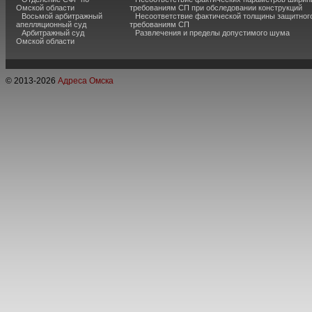
Омской области
требованиям СП при обследовании конструкций
Восьмой арбитражный
Несоответствие фактической толщины защитного
апелляционный суд
требованиям СП
Арбитражный суд
Развлечения и пределы допустимого шума
Омской области
© 2013-
2026
Адреса Омска