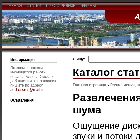
ГЛАВНАЯ
СТАТЬИ
ПРЕСС-РЕЛИЗЫ
ФИРМЫ
Я ищу:
Информация
По всем вопросам
Каталог ста
касающихся работы
ресурса Адреса Омска и
добавления в справочник
Главная страница
Развлечения, о
пишите по адресу
addressrus@mail.ru
.
Развлечения
Объявления
шума
Ощущение диско
звуки и потоки