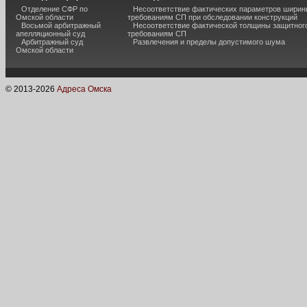
Отделение СФР по
Несоответствие фактических параметров шири
Омской области
требованиям СП при обследовании конструкций
Восьмой арбитражный
Несоответствие фактической толщины защитного
апелляционный суд
требованиям СП
Арбитражный суд
Развлечения и пределы допустимого шума
Омской области
© 2013-
2026
Адреса Омска