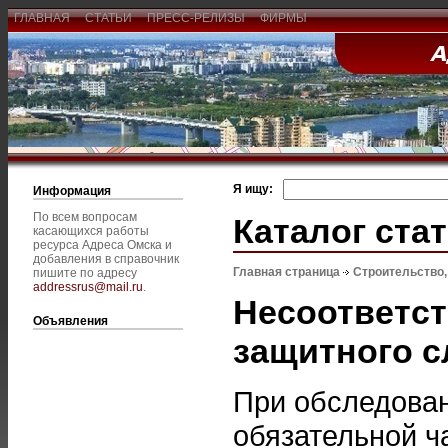
ГЛАВНАЯ
СТАТЬИ
ПРЕСС-РЕЛИЗЫ
ФИРМЫ
Я ищу:
Информация
По всем вопросам
Каталог ста
касающихся работы
ресурса Адреса Омска и
добавления в справочник
Главная страница
Строительство
пишите по адресу
addressrus@mail.ru
.
Несоответс
Объявления
защитного с
При обследован
обязательной ч