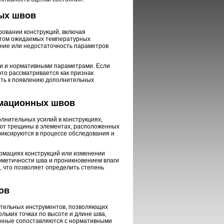
ых швов
ровании конструкций, включая
етом ожидаемых температурных
ние или недостаточность параметров
и и нормативными параметрами. Если
то рассматривается как признак
ить к появлению дополнительных
рмационных швов
лнительных усилий в конструкциях,
ают трещины в элементах, расположенных
фиксируются в процессе обследования и
рмациях конструкций или изменении
рметичности шва и проникновением влаги
 что позволяет определить степень
ов
тельных инструментов, позволяющих
льких точках по высоте и длине шва,
нные сопоставляются с нормативными