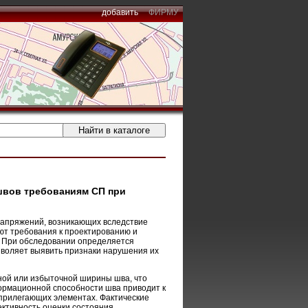
добавить
ФИРМУ
швов требованиям СП при
апряжений, возникающих вследствие
ют требования к проектированию и
 При обследовании определяется
зволяет выявить признаки нарушения их
ой или избыточной ширины шва, что
рмационной способности шва приводит к
 прилегающих элементах. Фактические
ктивность оценки состояния.