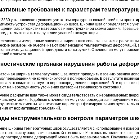
мативные требования к параметрам температурн
13330 устанавливает условия учета температурных воздействий при проекти
димость устройства деформационных швов. Ширина шва определяется с уч
щений, характеристик материалов и конструктивной схемы здания. Превыше
свидетельствовать о нарушении условий эксплуатации.
следовании измеренные значения ширины шва сопоставляются с расчетным
еские размеры не обеспечивают компенсацию температурных деформаций, э
чения эксплуатационной пригодности конструкций. Отклонения могут привод
ений в элементах.
гностические признаки нарушения работы дефо
аточная ширина температурного шва может приводить к возникновению допо
ьку перемещения не компенсируются в полном объеме. В результате возник
 шва, что свидетельствует о перераспределении напряжений. Эти признаки 
ают на необходимость уточнения категории технического состояния.
чное раскрытие шва также может свидетельствовать о неравномерных дефо
й эксплуатации. Подобные отклонения могут сопровождаться нарушением ге
труктивные элементы. Фактические параметры фиксируются инструментально,
ения от нормативных требований.
оды инструментального контроля параметров шв
ние ширины температурных швов осуществляется с использованием измери
лить величину раскрытия с высокой точностью. Контроль выполняется в неско
ьку распределение деформаций может быть неравномерным. Полученные да