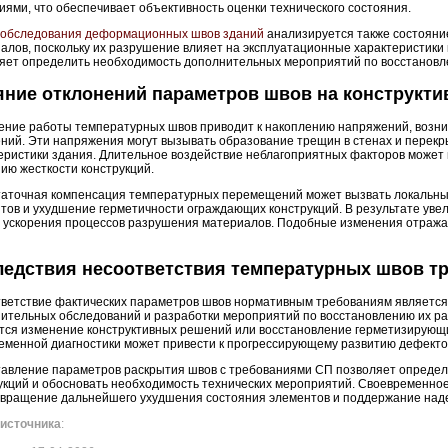
иями, что обеспечивает объективность оценки технического состояния.
обследования деформационных швов зданий
анализируется также состояни
алов, поскольку их разрушение влияет на эксплуатационные характеристики 
яет определить необходимость дополнительных мероприятий по восстановл
ние отклонений параметров швов на конструкти
ние работы температурных швов приводит к накоплению напряжений, возн
ний. Эти напряжения могут вызывать образование трещин в стенах и перекр
еристики здания. Длительное воздействие неблагоприятных факторов может
ию жесткости конструкций.
аточная компенсация температурных перемещений может вызвать локальны
тов и ухудшение герметичности ограждающих конструкций. В результате уве
и ускорения процессов разрушения материалов. Подобные изменения отраж
ледствия несоответствия температурных швов т
ветствие фактических параметров швов нормативным требованиям является
ительных обследований и разработки мероприятий по восстановлению их ра
тся изменение конструктивных решений или восстановление герметизирующи
еменной диагностики может привести к прогрессирующему развитию дефекто
авление параметров раскрытия швов с требованиями СП позволяет определи
укций и обосновать необходимость технических мероприятий. Своевременно
вращение дальнейшего ухудшения состояния элементов и поддержание над
источника
: