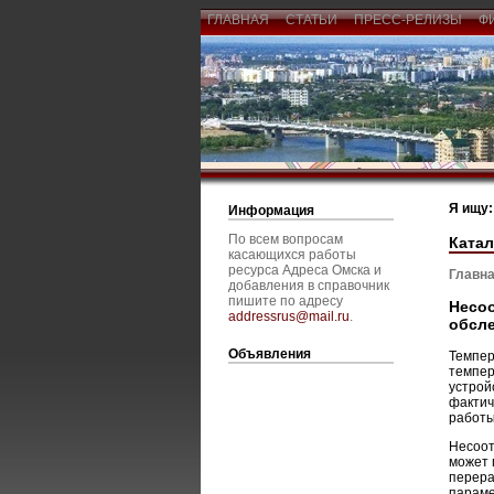
ГЛАВНАЯ
СТАТЬИ
ПРЕСС-РЕЛИЗЫ
Ф
Я ищу:
Информация
По всем вопросам
Катал
касающихся работы
ресурса Адреса Омска и
Главна
добавления в справочник
пишите по адресу
Несоо
addressrus@mail.ru
.
обсл
Объявления
Темпер
темпер
устрой
фактич
работы
Несоот
может 
перера
параме