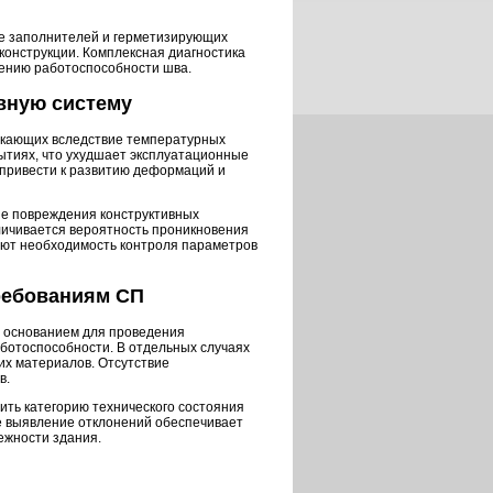
е заполнителей и герметизирующих
конструкции. Комплексная диагностика
ению работоспособности шва.
вную систему
икающих вследствие температурных
ытиях, что ухудшает эксплуатационные
 привести к развитию деформаций и
е повреждения конструктивных
личивается вероятность проникновения
ают необходимость контроля параметров
ребованиям СП
 основанием для проведения
ботоспособности. В отдельных случаях
х материалов. Отсутствие
в.
ть категорию технического состояния
е выявление отклонений обеспечивает
ежности здания.