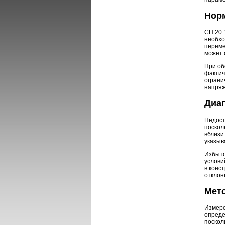
Нор
СП 20.
необхо
переме
может 
При об
фактич
ограни
напряж
Диа
Недост
поскол
вблизи
указыв
Избыто
услови
в конс
отклон
Мет
Измере
опреде
поскол