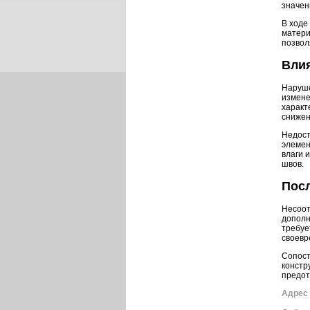
значен
В ходе
матери
позвол
Влия
Наруше
измене
характ
снижен
Недост
элемен
влаги 
швов.
Пос
Несоот
дополн
требуе
своевр
Сопост
констр
предот
Адрес 