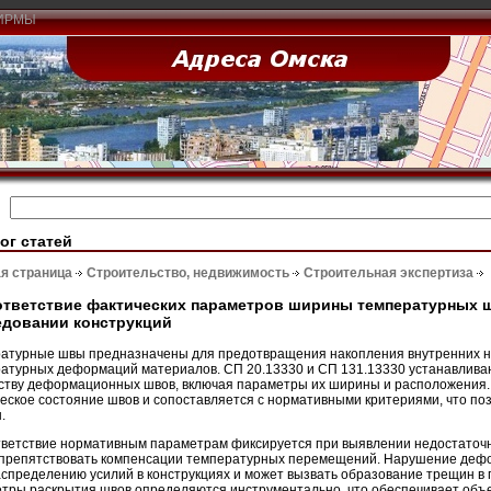
ИРМЫ
ог статей
я страница
Строительство, недвижимость
Строительная экспертиза
тветствие фактических параметров ширины температурных 
едовании конструкций
атурные швы предназначены для предотвращения накопления внутренних н
атурных деформаций материалов. СП 20.13330 и СП 131.13330 устанавлива
ству деформационных швов, включая параметры их ширины и расположения.
еское состояние швов и сопоставляется с нормативными критериями, что по
.
ветствие нормативным параметрам фиксируется при выявлении недостаточн
препятствовать компенсации температурных перемещений. Нарушение дефо
спределению усилий в конструкциях и может вызвать образование трещин в
тры раскрытия швов определяются инструментально, что обеспечивает объе