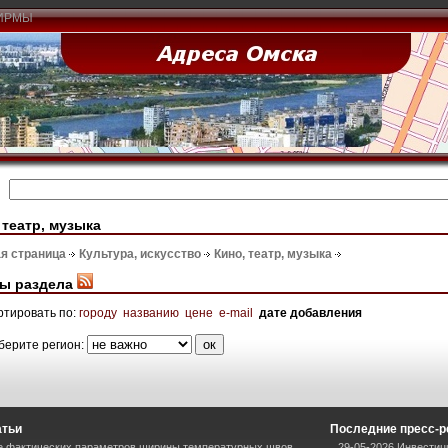
ИРМЫ
 театр, музыка
я страница
Культура, искусство
Кино, театр, музыка
ы раздела
ртировать по:
городу
названию
цене
e-mail
дате добавления
берите регион:
атьи
Последние пресс-
е фактических параметров ширины температурных швов
29-05-2026 Инвестиц