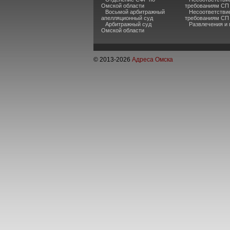
Омской области
требованиям СП 
Восьмой арбитражный
Несоответстви
апелляционный суд
требованиям СП
Арбитражный суд
Развлечения и
Омской области
© 2013-
2026
Адреса Омска