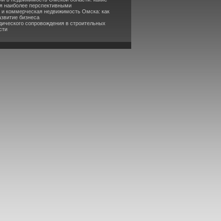
я наиболее перспективными
а и коммерческая недвижимость Омска: как
азвитие бизнеса
дического сопровождения в строительных
сти