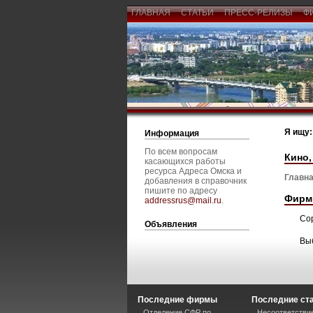
ГЛАВНАЯ
СТАТЬИ
ПРЕСС-РЕЛИЗЫ
Ф
Я ищу:
Информация
По всем вопросам
Кино,
касающихся работы
ресурса Адреса Омска и
Главна
добавления в справочник
пишите по адресу
Фирм
addressrus@mail.ru
.
Со
Объявления
Вы
Последние фирмы
Последние ст
Отделение СФР по
Несоответстви