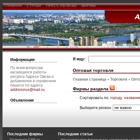
ГЛАВНАЯ
СТАТЬИ
ПРЕСС-РЕЛИЗЫ
ФИРМЫ
Я ищу:
Информация
По всем вопросам
Оптовая торговля
касающихся работы
ресурса Адреса Омска и
Главная страница
Торговля
Опто
добавления в справочник
пишите по адресу
Фирмы раздела
addressrus@mail.ru
.
Сортировать по:
городу
названи
Объявления
Выберите регион:
Последние фирмы
Последние статьи
Отделение СФР по
Несоответствие фактических параметров шири