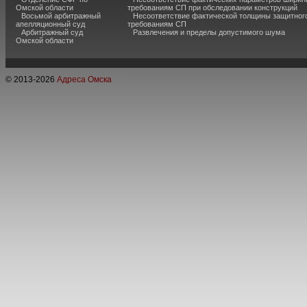
Омской области
требованиям СП при обследовании конструкций
Восьмой арбитражный
Несоответствие фактической толщины защитного
апелляционный суд
требованиям СП
Арбитражный суд
Развлечения и пределы допустимого шума
Омской области
© 2013-
2026
Адреса Омска