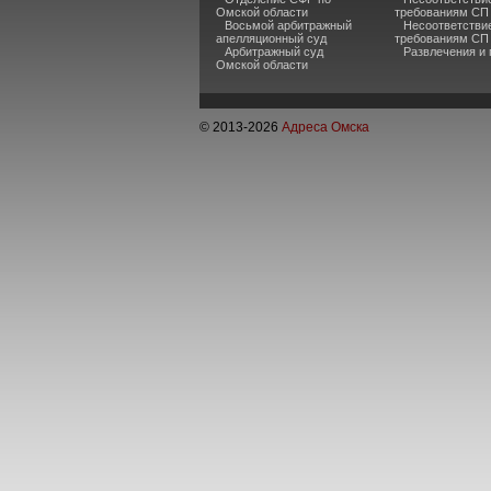
Омской области
требованиям СП 
Восьмой арбитражный
Несоответстви
апелляционный суд
требованиям СП
Арбитражный суд
Развлечения и
Омской области
© 2013-
2026
Адреса Омска