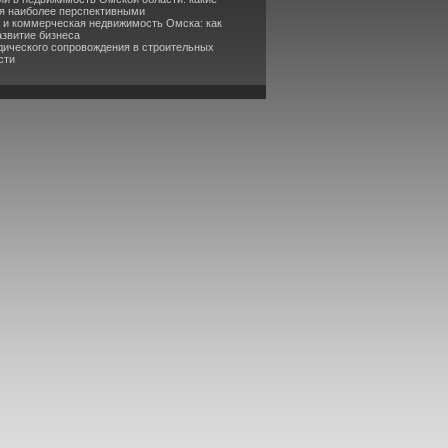
я наиболее перспективными
а и коммерческая недвижимость Омска: как
азвитие бизнеса
дического сопровождения в строительных
сти