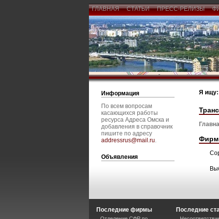
ГЛАВНАЯ
СТАТЬИ
ПРЕСС-РЕЛИЗЫ
Ф
Я ищу:
Информация
По всем вопросам
Тран
касающихся работы
ресурса Адреса Омска и
Главна
добавления в справочник
пишите по адресу
Фирм
addressrus@mail.ru
.
Со
Объявления
Вы
Последние фирмы
Последние ст
Отделение СФР по
Несоответстви