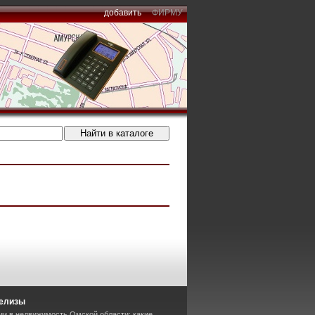
добавить
ФИРМУ
релизы
ии в недвижимость Омской области: какие