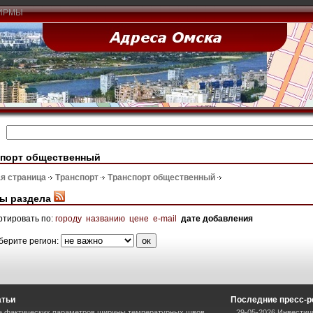
ИРМЫ
спорт общественный
я страница
Транспорт
Транспорт общественный
ы раздела
ртировать по:
городу
названию
цене
e-mail
дате добавления
берите регион:
атьи
Последние пресс-
е фактических параметров ширины температурных швов
29-05-2026 Инвестиц