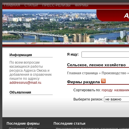
ГЛАВНАЯ
СТАТЬИ
ПРЕСС-РЕЛИЗЫ
ФИРМЫ
Я ищу:
Информация
По всем вопросам
Сельское, лесное хозяйство
касающихся работы
ресурса Адреса Омска и
Главная страница
Производство
добавления в справочник
пишите по адресу
Фирмы раздела
addressrus@mail.ru
.
Сортировать по:
городу
названи
Объявления
Выберите регион:
Последние фирмы
Последние статьи
Отделение СФР по
Несоответствие фактических параметров шири