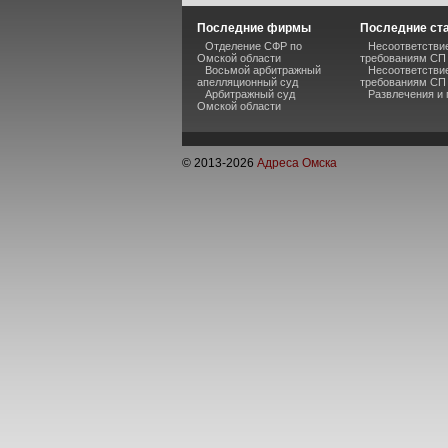
Последние фирмы
Последние ст
Отделение СФР по
Несоответстви
Омской области
требованиям СП 
Восьмой арбитражный
Несоответстви
апелляционный суд
требованиям СП
Арбитражный суд
Развлечения и
Омской области
© 2013-
2026
Адреса Омска