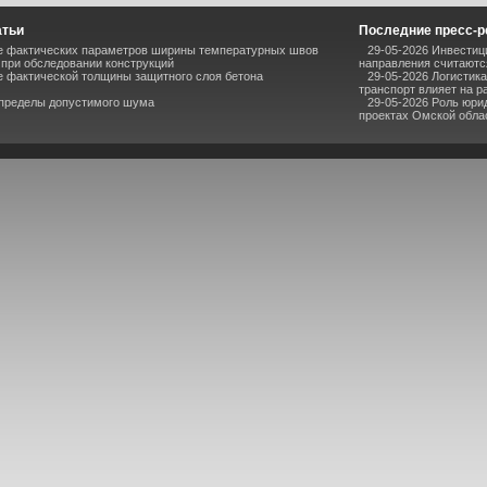
атьи
Последние пресс-
е фактических параметров ширины температурных швов
29-05-2026 Инвестиц
при обследовании конструкций
направления считаютс
е фактической толщины защитного слоя бетона
29-05-2026 Логистик
транспорт влияет на р
 пределы допустимого шума
29-05-2026 Роль юри
проектах Омской обла