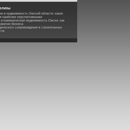
релизы
ии в недвижимость Омской области: какие
я наиболее перспективными
а и коммерческая недвижимость Омска: как
азвитие бизнеса
дического сопровождения в строительных
сти