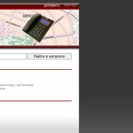
добавить
ФИРМУ
мпьютеры, оргтехника
еты