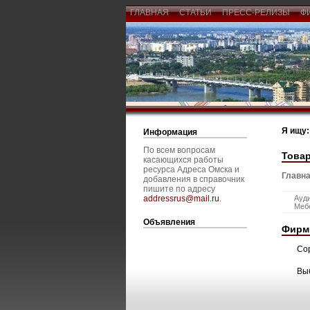
ГЛАВНАЯ
СТАТЬИ
ПРЕСС-РЕЛИЗЫ
Ф
Я ищу:
Информация
По всем вопросам
Товар
касающихся работы
ресурса Адреса Омска и
Главна
добавления в справочник
пишите по адресу
addressrus@mail.ru
.
Ауди
Мебе
Объявления
Фирм
Со
Вы