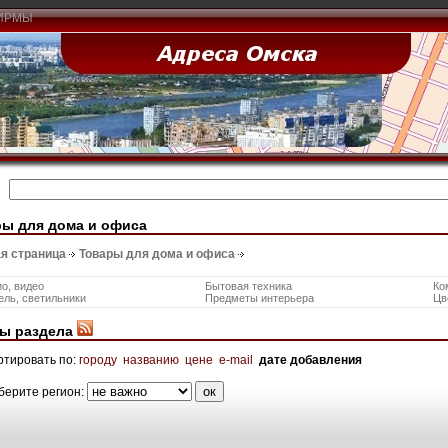
ИРМЫ
ы для дома и офиса
я страница
Товары для дома и офиса
о, видео
Бытовая техника
Ко
ль, светильники
Предметы интерьера
Цв
ы раздела
ртировать по:
городу
названию
цене
e-mail
дате добавления
берите регион: