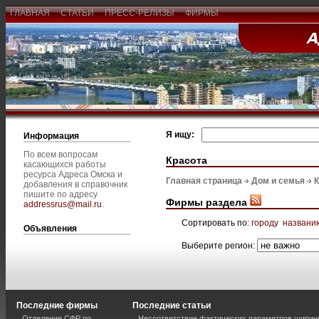
ГЛАВНАЯ
СТАТЬИ
ПРЕСС-РЕЛИЗЫ
ФИРМЫ
Я ищу:
Информация
По всем вопросам
Красота
касающихся работы
ресурса Адреса Омска и
Главная страница
Дом и семья
К
добавления в справочник
пишите по адресу
Фирмы раздела
addressrus@mail.ru
.
Сортировать по:
городу
названи
Объявления
Выберите регион:
Последние фирмы
Последние статьи
Отделение СФР по
Несоответствие фактических параметров шири