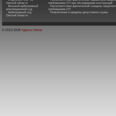
Омской области
требованиям СП при обследовании конструкций
Восьмой арбитражный
Несоответствие фактической толщины защитного
апелляционный суд
требованиям СП
Арбитражный суд
Развлечения и пределы допустимого шума
Омской области
© 2013-
2026
Адреса Омска