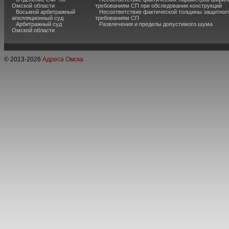
Омской области
требованиям СП при обследовании конструкций
Восьмой арбитражный
Несоответствие фактической толщины защитного
апелляционный суд
требованиям СП
Арбитражный суд
Развлечения и пределы допустимого шума
Омской области
© 2013-
2026
Адреса Омска