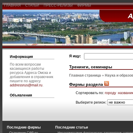
ГЛАВНАЯ
СТАТЬИ
ПРЕСС-РЕЛИЗЫ
ФИРМЫ
Я ищу:
Информация
По всем вопросам
Тренинги, семинары
касающихся работы
ресурса Адреса Омска и
Главная страница
Наука и образо
добавления в справочник
пишите по адресу
Фирмы раздела
addressrus@mail.ru
.
Сортировать по:
городу
названи
Объявления
Выберите регион:
Последние фирмы
Последние статьи
Отделение СФР по
Несоответствие фактических параметров шири