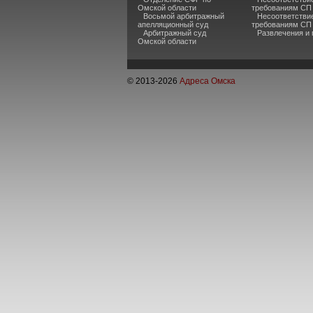
Омской области
требованиям СП 
Восьмой арбитражный
Несоответстви
апелляционный суд
требованиям СП
Арбитражный суд
Развлечения и
Омской области
© 2013-
2026
Адреса Омска