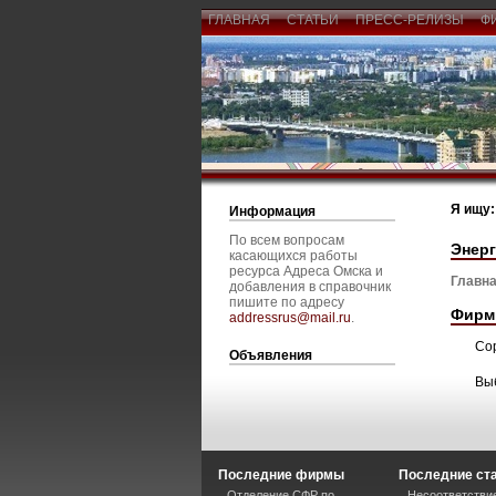
ГЛАВНАЯ
СТАТЬИ
ПРЕСС-РЕЛИЗЫ
Ф
Я ищу:
Информация
По всем вопросам
Энерг
касающихся работы
ресурса Адреса Омска и
Главна
добавления в справочник
пишите по адресу
Фирм
addressrus@mail.ru
.
Со
Объявления
Вы
Последние фирмы
Последние ст
Отделение СФР по
Несоответстви