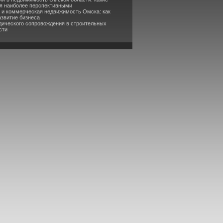
я наиболее перспективными
а и коммерческая недвижимость Омска: как
азвитие бизнеса
дического сопровождения в строительных
сти