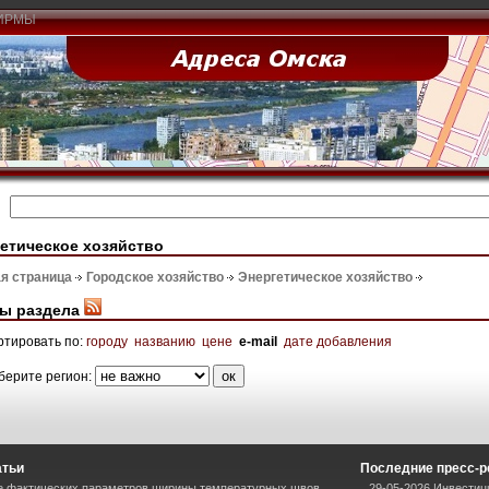
ИРМЫ
етическое хозяйство
я страница
Городское хозяйство
Энергетическое хозяйство
ы раздела
ртировать по:
городу
названию
цене
e-mail
дате добавления
берите регион:
атьи
Последние пресс-
е фактических параметров ширины температурных швов
29-05-2026 Инвестиц