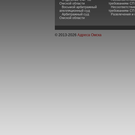
Омской области
требованиям СП 
Восьмой арбитражный
Несоответстви
апелляционный суд
требованиям СП
Арбитражный суд
Развлечения и
Омской области
© 2013-
2026
Адреса Омска