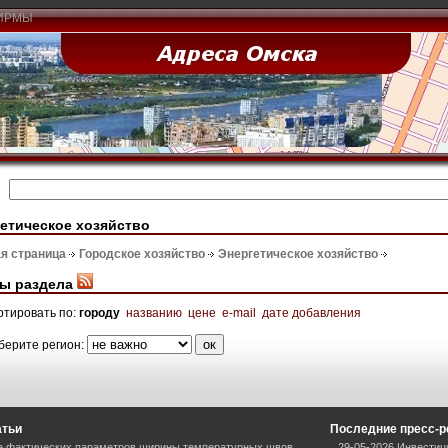
ИРМЫ
етическое хозяйство
я страница
Городское хозяйство
Энергетическое хозяйство
ы раздела
ртировать по:
городу
названию
цене
e-mail
дате добавления
берите регион:
атьи
Последние пресс-
е фактических параметров ширины температурных швов
29-05-2026 Инвестиц