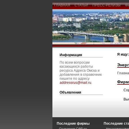
ГЛАВНАЯ
СТАТЬИ
ПРЕСС-РЕЛИЗЫ
Ф
Я ищу:
Информация
По всем вопросам
Энерг
касающихся работы
ресурса Адреса Омска и
Главна
добавления в справочник
пишите по адресу
Фирм
addressrus@mail.ru
.
Со
Объявления
Вы
Последние фирмы
Последние ст
Отделение СФР по
Несоответстви