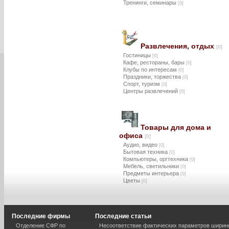
Тренинги, семинары
[0]
Развлечения, отдых
[0]
Гостиницы
[0]
Кафе, рестораны, бары
[0]
Клубы по интересам
[0]
Праздники, торжества
[0]
Спорт, туризм
[0]
Центры развлечений
[0]
Товары для дома и
офиса
[0]
Аудио, видео
[0]
Бытовая техника
[0]
Компьютеры, оргтехника
[0]
Мебель, светильники
[0]
Предметы интерьера
[0]
Цветы
[0]
Последние фирмы
Последние статьи
Отделение СФР по
Несоответствие фактических параметров шири