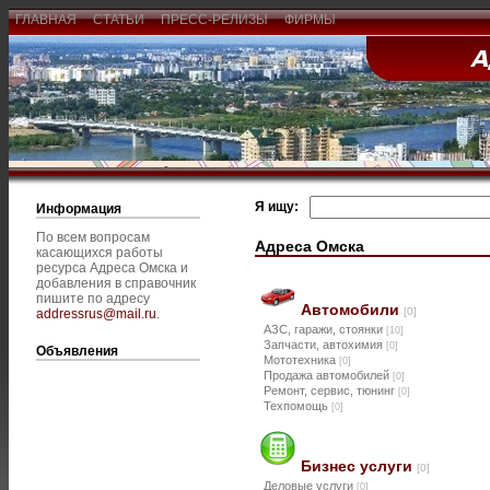
ГЛАВНАЯ
СТАТЬИ
ПРЕСС-РЕЛИЗЫ
ФИРМЫ
Я ищу:
Информация
По всем вопросам
Адреса Омска
касающихся работы
ресурса Адреса Омска и
добавления в справочник
пишите по адресу
Автомобили
[0]
addressrus@mail.ru
.
АЗС, гаражи, стоянки
[10]
Запчасти, автохимия
[0]
Объявления
Мототехника
[0]
Продажа автомобилей
[0]
Ремонт, сервис, тюнинг
[0]
Техпомощь
[0]
Бизнес услуги
[0]
Деловые услуги
[0]