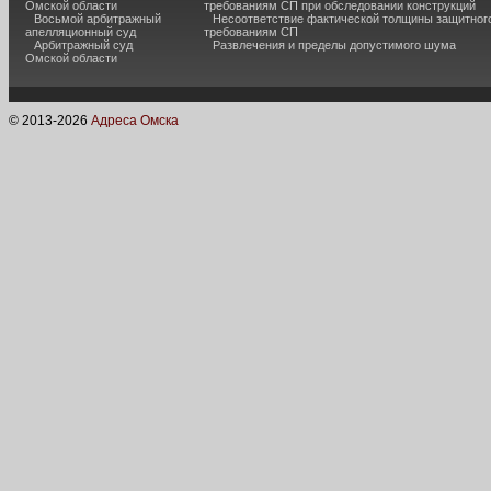
Омской области
требованиям СП при обследовании конструкций
Восьмой арбитражный
Несоответствие фактической толщины защитного
апелляционный суд
требованиям СП
Арбитражный суд
Развлечения и пределы допустимого шума
Омской области
© 2013-
2026
Адреса Омска