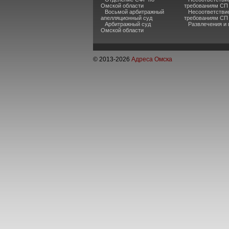
Омской области
требованиям СП 
Восьмой арбитражный
Несоответстви
апелляционный суд
требованиям СП
Арбитражный суд
Развлечения и
Омской области
© 2013-
2026
Адреса Омска