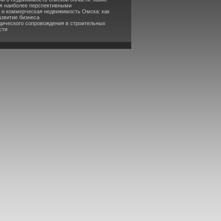
я наиболее перспективными
а и коммерческая недвижимость Омска: как
азвитие бизнеса
дического сопровождения в строительных
сти