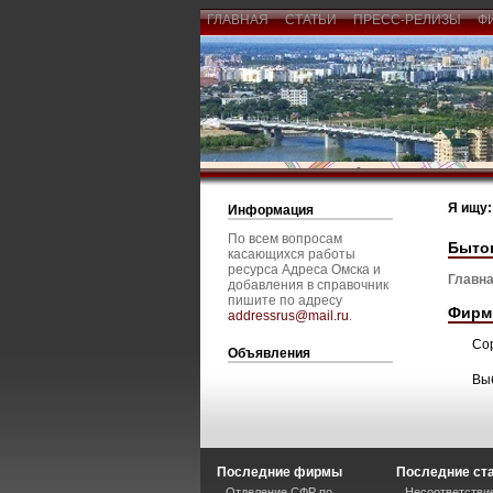
ГЛАВНАЯ
СТАТЬИ
ПРЕСС-РЕЛИЗЫ
Ф
Я ищу:
Информация
По всем вопросам
Бытов
касающихся работы
ресурса Адреса Омска и
Главна
добавления в справочник
пишите по адресу
Фирм
addressrus@mail.ru
.
Со
Объявления
Вы
Последние фирмы
Последние ст
Отделение СФР по
Несоответстви