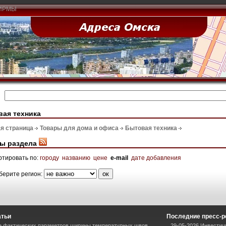
ИРМЫ
ая техника
я страница
Товары для дома и офиса
Бытовая техника
ы раздела
ртировать по:
городу
названию
цене
e-mail
дате добавления
берите регион:
атьи
Последние пресс-
е фактических параметров ширины температурных швов
29-05-2026 Инвестиц