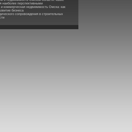
я наиболее перспективными
а и коммерческая недвижимость Омска: как
азвитие бизнеса
дического сопровождения в строительных
сти