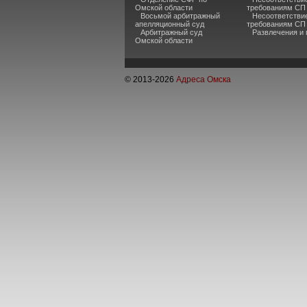
Омской области
требованиям СП 
Восьмой арбитражный
Несоответстви
апелляционный суд
требованиям СП
Арбитражный суд
Развлечения и
Омской области
© 2013-
2026
Адреса Омска