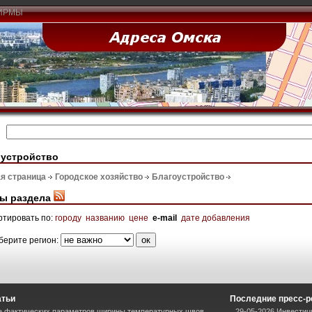
ИРМЫ
оустройство
я страница
Городское хозяйство
Благоустройство
ы раздела
ртировать по:
городу
названию
цене
e-mail
дате добавления
берите регион:
атьи
Последние пресс-
е фактических параметров ширины температурных швов
29-05-2026 Инвестиц