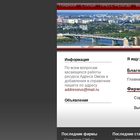
ГЛАВНАЯ
СТАТЬИ
ПРЕСС-РЕЛИЗЫ
Ф
Я ищу:
Информация
По всем вопросам
Благ
касающихся работы
ресурса Адреса Омска и
Главна
добавления в справочник
пишите по адресу
Фирм
addressrus@mail.ru
.
Со
Объявления
Вы
Последние фирмы
Последние ст
Отделение СФР по
Несоответстви