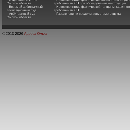
Омской области
требованиям СП при обследовании конструкций
Восьмой арбитражный
Несоответствие фактической толщины защитного
апелляционный суд
требованиям СП
Арбитражный суд
Развлечения и пределы допустимого шума
Омской области
© 2013-
2026
Адреса Омска