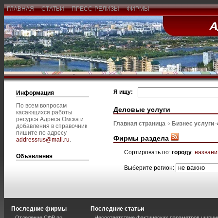
ГЛАВНАЯ
СТАТЬИ
ПРЕСС-РЕЛИЗЫ
ФИРМЫ
Я ищу:
Информация
По всем вопросам
Деловые услуги
касающихся работы
ресурса Адреса Омска и
Главная страница
Бизнес услуги
добавления в справочник
пишите по адресу
Фирмы раздела
addressrus@mail.ru
.
Сортировать по:
городу
назван
Объявления
Выберите регион:
Последние фирмы
Последние статьи
Отделение СФР по
Несоответствие фактических параметров шири