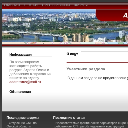
ГЛАВНАЯ
СТАТЬИ
ПРЕСС-РЕЛИЗЫ
ФИРМЫ
Я ищу:
Информация
По всем вопросам
касающихся работы
Участники раздела
ресурса Адреса Омска и
добавления в справочник
В данном разделе не представлено 
пишите по адресу
addressrus@mail.ru
.
Объявления
Последние фирмы
Последние статьи
Отделение СФР по
Несоответствие фактических параметров шири
Омской области
требованиям СП при обследовании конструкций