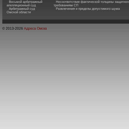
Восьмой арбитражный
Несоответствие фактической толщины защитного
апелляционный суд
требованиям СП
Арбитражный суд
Развлечения и пределы допустимого шума
Омской области
© 2013-
2026
Адреса Омска